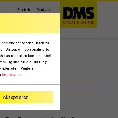
Englisch
Deutsch
se personenbezogene Daten zu
en Dritter, um personalisierte
ch Funktionalität können dabei
reiwillig und für die Nutzung
 widerrufen. Weitere
m
Impressum
.
Akzeptieren
igt sich am Girls’ Day