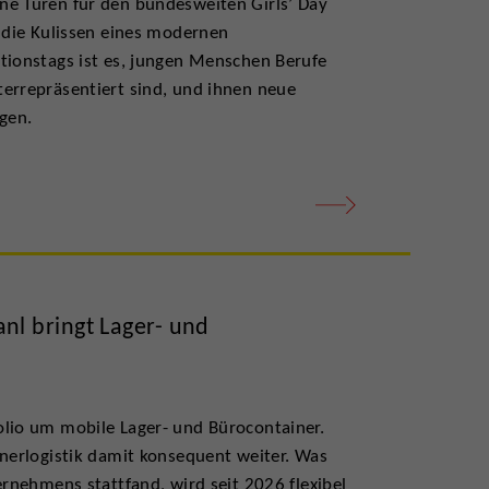
ne Türen für den bundesweiten Girls’ Day
r die Kulissen eines modernen
tionstags ist es, jungen Menschen Berufe
errepräsentiert sind, und ihnen neue
gen.
l bringt Lager- und
olio um mobile Lager- und Bürocontainer.
inerlogistik damit konsequent weiter. Was
ernehmens stattfand, wird seit 2026 flexibel