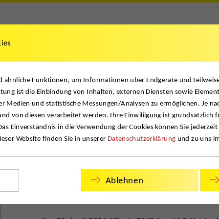
kies
te
News
Jobs
Kontakt
nd ähnliche Funktionen, um Informationen über Endgeräte und teilwei
tung ist die Einbindung von Inhalten, externen Diensten sowie Element
er Medien und statistische Messungen/Analysen zu ermöglichen. Je na
nd von diesen verarbeitet werden. Ihre Einwiliigung ist grundsätzlich f
Projekte & News
 Das Einverständnis in die Verwendung der Cookies können Sie jederzeit
eser Website finden Sie in unserer
Datenschutzerklärung
und zu uns i
Ablehnen
NACHWUCHS. DMS Arnold & Hanl beteil