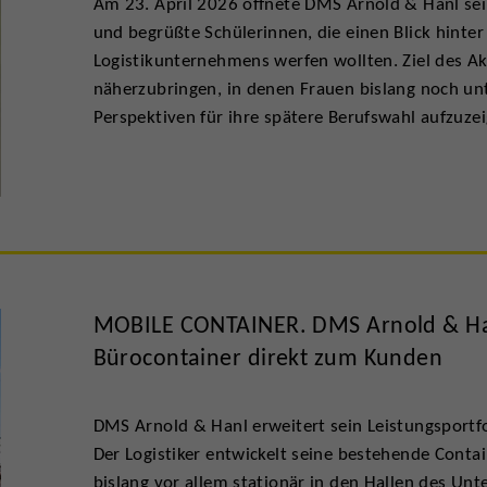
Am 23. April 2026 öffnete DMS Arnold & Hanl sei
und begrüßte Schülerinnen, die einen Blick hinte
Logistikunternehmens werfen wollten. Ziel des Ak
näherzubringen, in denen Frauen bislang noch unt
Perspektiven für ihre spätere Berufswahl aufzuzei
MOBILE CONTAINER. DMS Arnold & Han
Bürocontainer direkt zum Kunden
DMS Arnold & Hanl erweitert sein Leistungsportf
Der Logistiker entwickelt seine bestehende Conta
bislang vor allem stationär in den Hallen des Unt